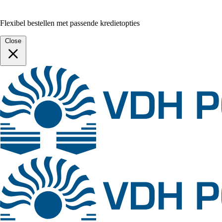
Flexibel bestellen met passende kredietopties
Close