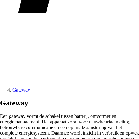
Gateway
Gateway
Een gateway vormt de schakel tussen batterij, omvormer en
energiemanagement. Het apparaat zorgt voor nauwkeurige meting,
betrouwbare communicatie en een optimale aansturing van het
complete energiesysteem. Daarmee wordt inzicht in verbruik en opwek
mogelijk, en kan het systeem direct reageren op dynamische tarieven,