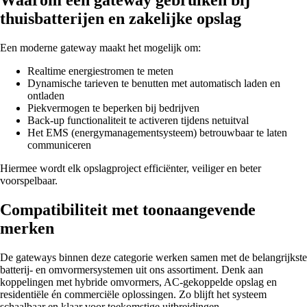
Waarom een gateway gebruiken bij
thuisbatterijen en zakelijke opslag
Een moderne gateway maakt het mogelijk om:
Realtime energiestromen te meten
Dynamische tarieven te benutten met automatisch laden en
ontladen
Piekvermogen te beperken bij bedrijven
Back-up functionaliteit te activeren tijdens netuitval
Het EMS (energymanagementsysteem) betrouwbaar te laten
communiceren
Hiermee wordt elk opslagproject efficiënter, veiliger en beter
voorspelbaar.
Compatibiliteit met toonaangevende
merken
De gateways binnen deze categorie werken samen met de belangrijkste
batterij- en omvormersystemen uit ons assortiment. Denk aan
koppelingen met hybride omvormers, AC-gekoppelde opslag en
residentiële én commerciële oplossingen. Zo blijft het systeem
schaalbaar en klaar voor toekomstige uitbreidingen.