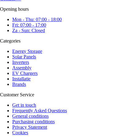
Opening hours
Mon - Thu: 07:00 - 18:00
Fri: 07:00 - 17:00
Za - Sun: Closed
Categories
Energy Storage
Solar Panels
Inverters
Assembly
EV Chargers
Installatie
Brands
Customer Service
Get in touch
Frequently Asked Questions
General conditions
Purchasing conditions
Privacy Statement
Cookies