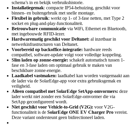
schema’s in en bekijk verbruikshistorie.
Installatiegemak
: compacte IP54-behuizing, geschikt voor
binnen- en buitengebruik met snelle montage.
Flexibel in gebruik
: werkt op 1- of 3-fase netten, met Type 2
socket en plug-and-play-functionaliteit.
Betrouwbare communicatie
via WiFi, Ethernet en Bluetooth,
met ingebouwde RFID-lezer.
Hardwarematig geschikt voor Deltanet:
al inzetbaar in
netwerkinfrastructuren van Deltanet.
Voorbereid op backoffice-integratie:
hardware reeds
compatibel, software-update volgt voor volledige koppeling.
Slim laden op zonne-energie:
schakelt automatisch tussen 1-
fase en 3-fase laden om optimaal gebruik te maken van
beschikbare zonne-energie.
Laadkabel vastmaken:
laadkabel kan worden vastgemaakt aan
de lader via de SolarEdge-app voor extra gebruiksgemak en
veiligheid.
Alleen compatibel met SolarEdge SetApp-omvormers:
deze
lader werkt niet zonder een SolarEdge-omvormer die via
SetApp geconfigureerd wordt.
Niet geschikt voor Vehicle-to-Grid (V2G):
voor V2G-
functionaliteit is de
SolarEdge ONE EV Charger Pro
vereist.
Deze variant ondersteunt geen bidirectioneel laden.