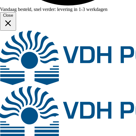
Vandaag besteld, snel verder: levering in 1-3 werkdagen
Close