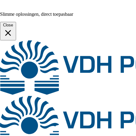
Slimme oplossingen, direct toepasbaar
Close