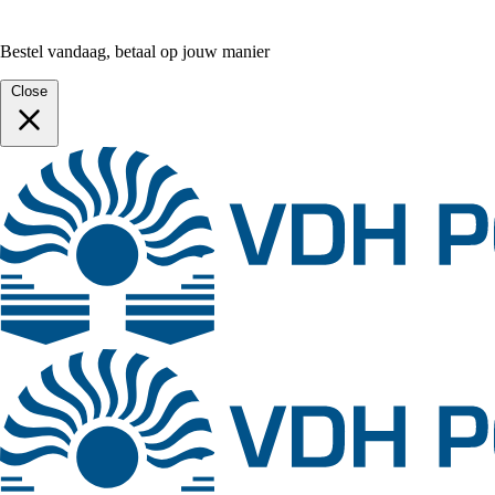
Bestel vandaag, betaal op jouw manier
Close