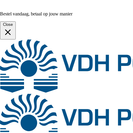
Bestel vandaag, betaal op jouw manier
Close