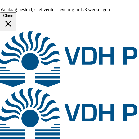
Vandaag besteld, snel verder: levering in 1-3 werkdagen
Close