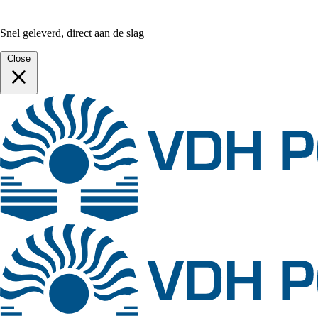
Snel geleverd, direct aan de slag
Close