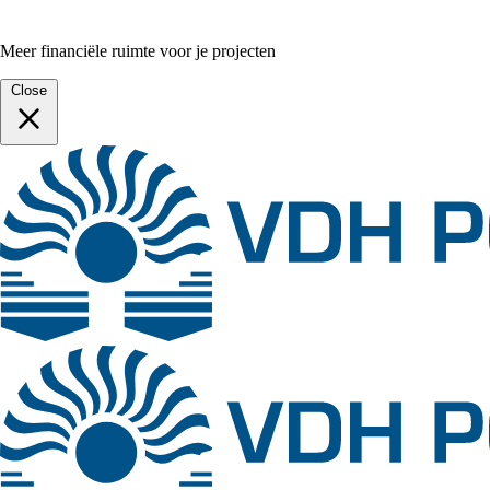
Meer financiële ruimte voor je projecten
Close