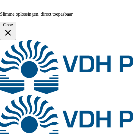
Slimme oplossingen, direct toepasbaar
Close