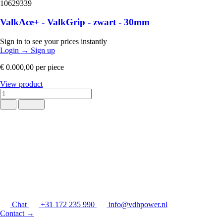
10629339
ValkAce+ - ValkGrip - zwart - 30mm
Sign in to see your prices instantly
Login
→
Sign up
€ 0.000,00
per piece
View product
Chat
+31 172 235 990
info@vdhpower.nl
Contact
→