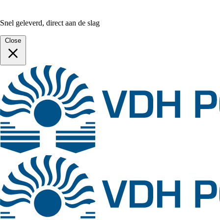
Snel geleverd, direct aan de slag
Close