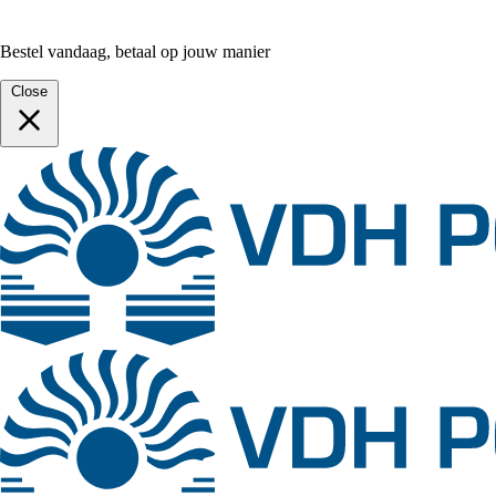
Bestel vandaag, betaal op jouw manier
Close