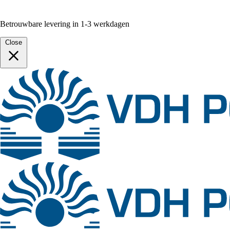
Betrouwbare levering in 1-3 werkdagen
Close