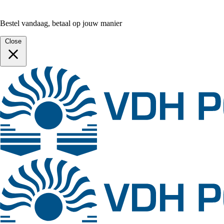
Bestel vandaag, betaal op jouw manier
Close