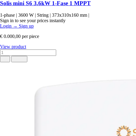
Solis mini S6 3.6kW 1-Fase 1 MPPT
1-phase
|
3600 W
|
String
|
373x310x160 mm
|
Sign in to see your prices instantly
Login
→
Sign up
€ 0.000,00
per piece
View product