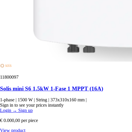
11800097
Solis mini S6 1.5kW 1-Fase 1 MPPT (16A)
1-phase
|
1500 W
|
String
|
373x310x160 mm
|
Sign in to see your prices instantly
Login
→
Sign up
€ 0.000,00
per piece
View product