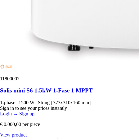
11800007
Solis mini S6 1.5kW 1-Fase 1 MPPT
1-phase
|
1500 W
|
String
|
373x310x160 mm
|
Sign in to see your prices instantly
Login
→
Sign up
€ 0.000,00
per piece
View product