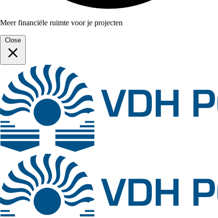
Meer financiële ruimte voor je projecten
Close