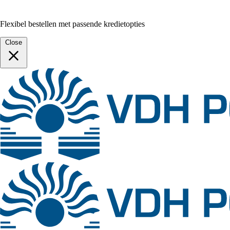
Flexibel bestellen met passende kredietopties
Close