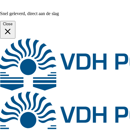
Snel geleverd, direct aan de slag
Close