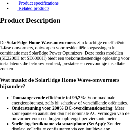
Product specifications
Related products
Product Description
De
SolarEdge Home Wave-omvormers
zijn krachtige en efficiënte
1-fase omvormers, ontworpen voor residentiële toepassingen in
combinatie met SolarEdge Power Optimizers. Deze reeks modellen
(SE2200H tot SE6000H) biedt een toekomstbestendige oplossing voor
installateurs die betrouwbaarheid, prestaties en eenvoudige installatie
zoeken.
Wat maakt de SolarEdge Home Wave-omvormers
bijzonder?
Toonaangevende efficiëntie tot 99,2%
: Voor maximale
energieopbrengst, zelfs bij schaduw of verschillende oriëntaties.
Ondersteuning voor 200% DC-overdimensionering
: Meer
zonnepanelen aansluiten dan het nominale AC-vermogen van de
omvormer voor een hogere opbrengst per vierkante meter.
Snelle ingebruikname via smartphone (SetApp)
: Zonder
display, volledig te configureren via een intuïtieve app.