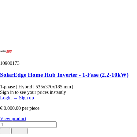
10900173
SolarEdge Home Hub Inverter - 1-Fase (2.2-10kW)
1-phase
|
Hybrid
|
535x370x185 mm
|
Sign in to see your prices instantly
Login
→
Sign up
€ 0.000,00
per piece
View product