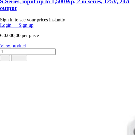
S-Series, input up to 1,500Wp, 2 in series, 125V, 24A
output
Sign in to see your prices instantly
Login
→
Sign up
€ 0.000,00
per piece
View product