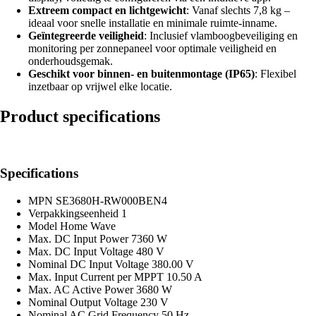
Extreem compact en lichtgewicht
: Vanaf slechts 7,8 kg –
ideaal voor snelle installatie en minimale ruimte-inname.
Geïntegreerde veiligheid
: Inclusief vlamboogbeveiliging en
monitoring per zonnepaneel voor optimale veiligheid en
onderhoudsgemak.
Geschikt voor binnen- en buitenmontage (IP65)
: Flexibel
inzetbaar op vrijwel elke locatie.
Product specifications
Specifications
MPN
SE3680H-RW000BEN4
Verpakkingseenheid
1
Model
Home Wave
Max. DC Input Power
7360 W
Max. DC Input Voltage
480 V
Nominal DC Input Voltage
380.00 V
Max. Input Current per MPPT
10.50 A
Max. AC Active Power
3680 W
Nominal Output Voltage
230 V
Nominal AC Grid Frequency
50 Hz