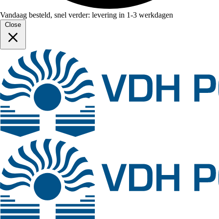
Vandaag besteld, snel verder: levering in 1-3 werkdagen
Close