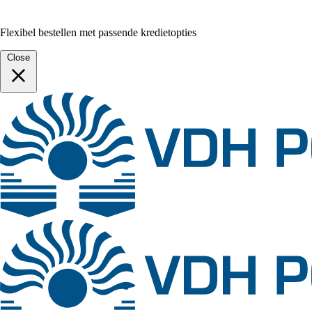
Flexibel bestellen met passende kredietopties
Close