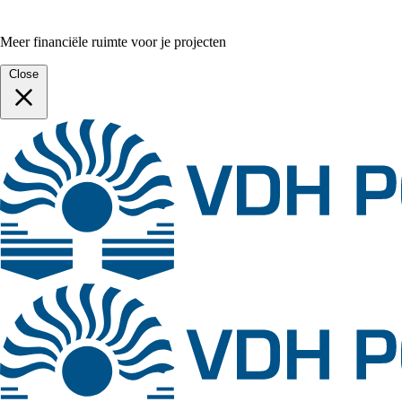
Meer financiële ruimte voor je projecten
Close