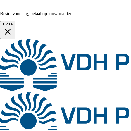
Bestel vandaag, betaal op jouw manier
Close