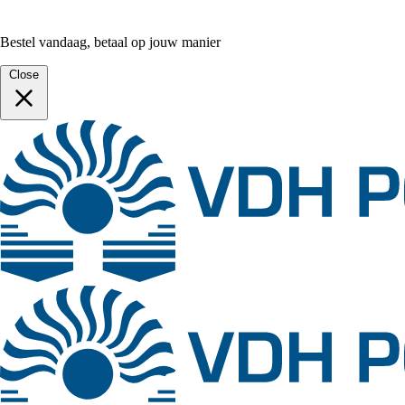
Bestel vandaag, betaal op jouw manier
Close