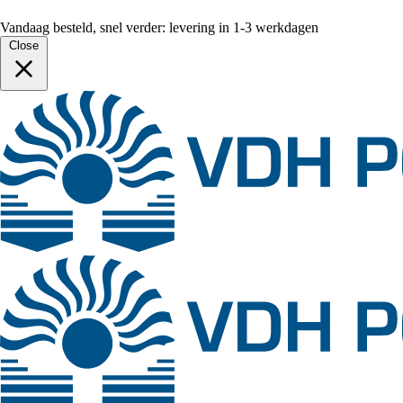
Vandaag besteld, snel verder: levering in 1-3 werkdagen
Close