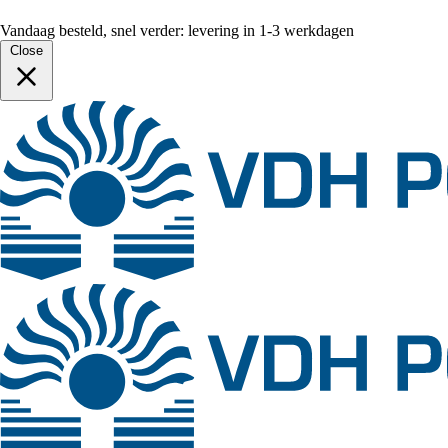
Vandaag besteld, snel verder: levering in 1-3 werkdagen
Close