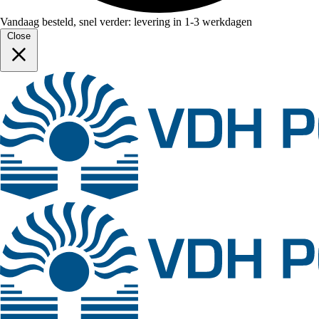
Vandaag besteld, snel verder: levering in 1-3 werkdagen
Close