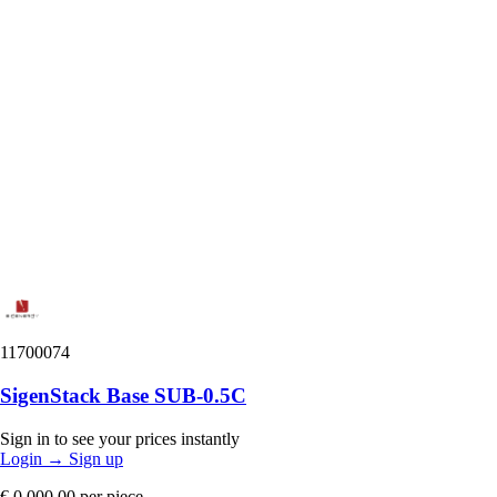
11700074
SigenStack Base SUB-0.5C
Sign in to see your prices instantly
Login
→
Sign up
€ 0.000,00
per piece