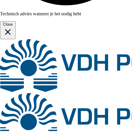
Technisch advies wanneer je het nodig hebt
Close