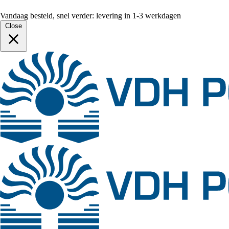
Vandaag besteld, snel verder: levering in 1-3 werkdagen
Close