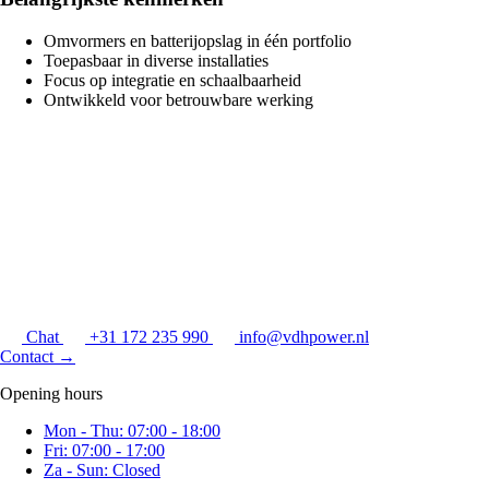
Omvormers en batterijopslag in één portfolio
Toepasbaar in diverse installaties
Focus op integratie en schaalbaarheid
Ontwikkeld voor betrouwbare werking
Chat
+31 172 235 990
info@vdhpower.nl
Contact
→
Opening hours
Mon - Thu: 07:00 - 18:00
Fri: 07:00 - 17:00
Za - Sun: Closed