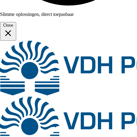
Slimme oplossingen, direct toepasbaar
Close