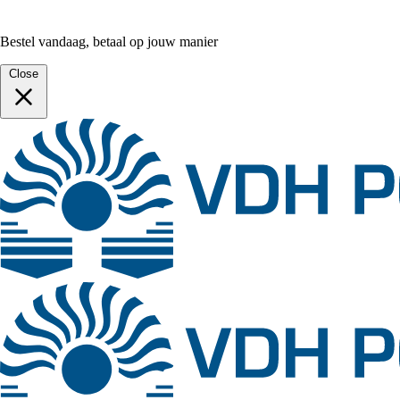
Bestel vandaag, betaal op jouw manier
Close