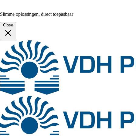
Slimme oplossingen, direct toepasbaar
Close