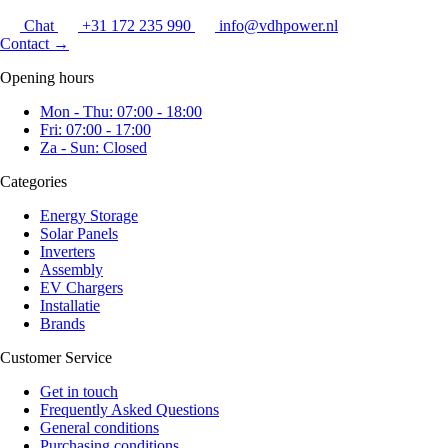
Chat
+31 172 235 990
info@vdhpower.nl
Contact
→
Opening hours
Mon - Thu: 07:00 - 18:00
Fri: 07:00 - 17:00
Za - Sun: Closed
Categories
Energy Storage
Solar Panels
Inverters
Assembly
EV Chargers
Installatie
Brands
Customer Service
Get in touch
Frequently Asked Questions
General conditions
Purchasing conditions