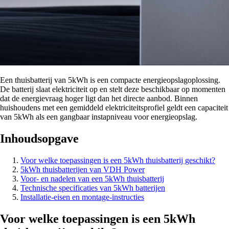
Een thuisbatterij van 5kWh is een compacte energieopslagoplossing.
De batterij slaat elektriciteit op en stelt deze beschikbaar op momenten
dat de energievraag hoger ligt dan het directe aanbod. Binnen
huishoudens met een gemiddeld elektriciteitsprofiel geldt een capaciteit
van 5kWh als een gangbaar instapniveau voor energieopslag.
Inhoudsopgave
Voor welke toepassingen is een 5kWh thuisbatterij geschikt?
5kWh thuisbatterijen van VDH Power
Voor- en nadelen van een 5kWh thuisbatterij
Technische specificaties van 5kWh batterijen
Installatie-eisen en montage-instructies
Voor welke toepassingen is een 5kWh