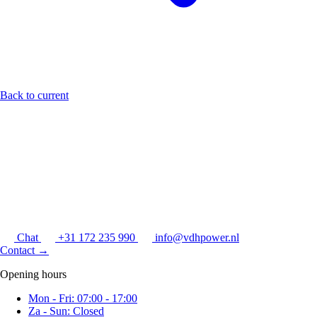
Back to current
Chat
+31 172 235 990
info@vdhpower.nl
Contact
→
Opening hours
Mon - Fri: 07:00 - 17:00
Za - Sun: Closed