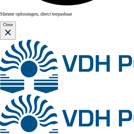
Slimme oplossingen, direct toepasbaar
Close