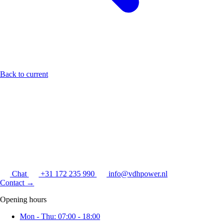
Back to current
Chat
+31 172 235 990
info@vdhpower.nl
Contact
→
Opening hours
Mon - Thu: 07:00 - 18:00