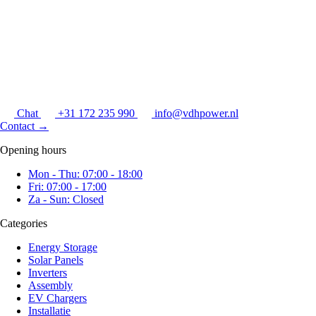
Chat
+31 172 235 990
info@vdhpower.nl
Contact
→
Opening hours
Mon - Thu: 07:00 - 18:00
Fri: 07:00 - 17:00
Za - Sun: Closed
Categories
Energy Storage
Solar Panels
Inverters
Assembly
EV Chargers
Installatie