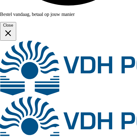
Bestel vandaag, betaal op jouw manier
Close