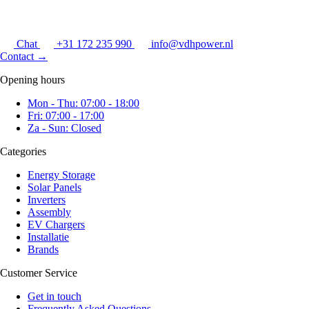
Chat
+31 172 235 990
info@vdhpower.nl
Contact
→
Opening hours
Mon - Thu: 07:00 - 18:00
Fri: 07:00 - 17:00
Za - Sun: Closed
Categories
Energy Storage
Solar Panels
Inverters
Assembly
EV Chargers
Installatie
Brands
Customer Service
Get in touch
Frequently Asked Questions