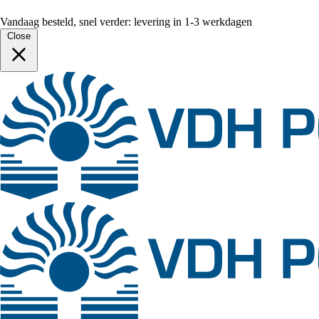
Vandaag besteld, snel verder: levering in 1-3 werkdagen
Close