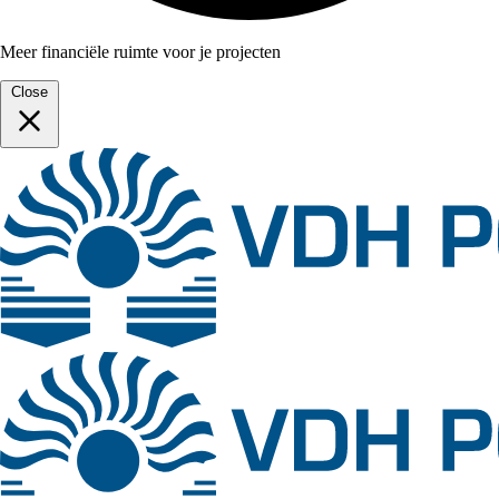
Meer financiële ruimte voor je projecten
Close