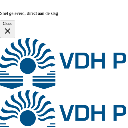
Snel geleverd, direct aan de slag
Close