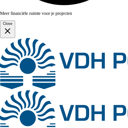
Meer financiële ruimte voor je projecten
Close