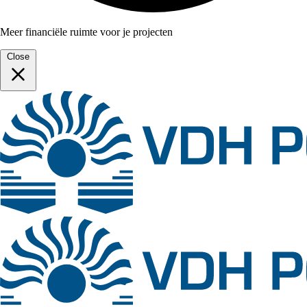
Meer financiële ruimte voor je projecten
Close