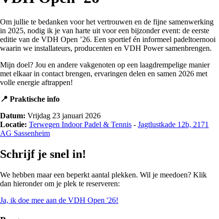
Om jullie te bedanken voor het vertrouwen en de fijne samenwerking
in 2025, nodig ik je van harte uit voor een bijzonder event: de eerste
editie van de VDH Open ’26. Een sportief én informeel padeltoernooi
waarin we installateurs, producenten en VDH Power samenbrengen.
Mijn doel? Jou en andere vakgenoten op een laagdrempelige manier
met elkaar in contact brengen, ervaringen delen en samen 2026 met
volle energie aftrappen!
📍 Praktische info
Datum:
Vrijdag 23 januari 2026
Locatie:
Terwegen Indoor Padel & Tennis
-
Jagtlustkade 12b, 2171
AG Sassenheim
Schrijf je snel in!
We hebben maar een beperkt aantal plekken. Wil je meedoen? Klik
dan hieronder om je plek te reserveren:
Ja, ik doe mee aan de VDH Open '26!